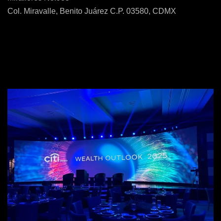
Col. Miravalle, Benito Juárez C.P. 03580, CDMX
55 5192 0590
mike@katrinamkt.com