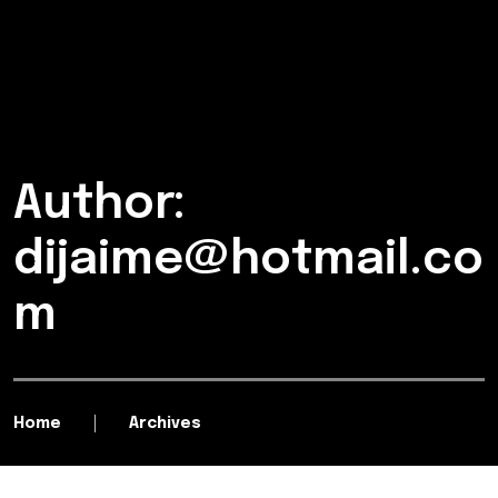
Author:
dijaime@hotmail.co
m
Home
Archives